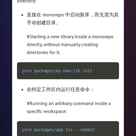
directory:
直接在 monorepo 中启动新库，而无需为其
手动创建目录。
¥Starting a new library inside a monorepo
directly, without manually creating
directories for it.
yarn
packages/my-new-lib
init
在特定工作区内运行任意命令：
¥Running an arbitrary command inside a
specific workspace:
yarn
packages/app
tsc
--noEmit