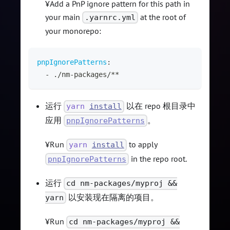
¥Add a PnP ignore pattern for this path in
your main
at the root of
.yarnrc.yml
your monorepo:
pnpIgnorePatterns
:
-
 ./nm
-
packages/
**
运行
以在 repo 根目录中
yarn
install
应用
。
pnpIgnorePatterns
¥Run
to apply
yarn
install
in the repo root.
pnpIgnorePatterns
运行
cd nm-packages/myproj &&
以安装现在隔离的项目。
yarn
¥Run
cd nm-packages/myproj &&