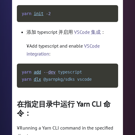
yarn
init
-
2
添加 typescript 并启用
VSCode 集成
：
¥Add typescript and enable
VSCode
integration
:
yarn
add
--
dev
typescript
yarn
dlx
@yarnpkg/sdks
vscode
在指定目录中运行 Yarn CLI 命
令：
¥Running a Yarn CLI command in the specified