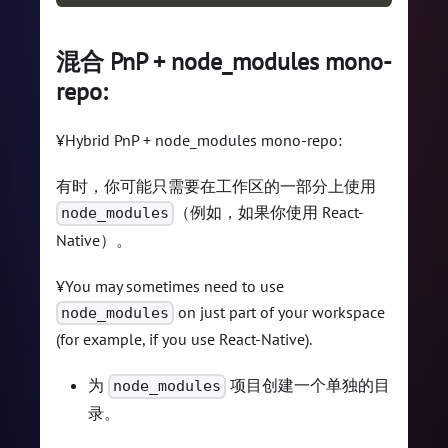
混合 PnP + node_modules mono-
repo:
¥Hybrid PnP + node_modules mono-repo:
有时，你可能只需要在工作区的一部分上使用
（例如，如果你使用 React-
node_modules
Native）。
¥You may sometimes need to use
on just part of your workspace
node_modules
(for example, if you use React-Native).
为
项目创建一个单独的目
node_modules
录。