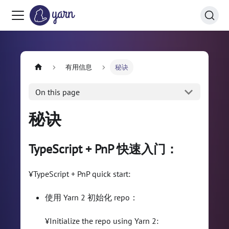
有用信息
秘诀
On this page
秘诀
TypeScript + PnP 快速入门：
¥TypeScript + PnP quick start:
使用 Yarn 2 初始化 repo：
¥Initialize the repo using Yarn 2: