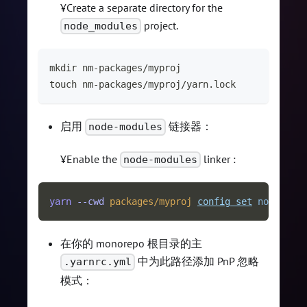
¥Create a separate directory for the
project.
node_modules
mkdir nm-packages/myproj
touch nm-packages/myproj/yarn.lock
启用
链接器：
node-modules
¥Enable the
linker :
node-modules
yarn
--
cwd
packages/myproj
config
set
nodeLinke
在你的 monorepo 根目录的主
中为此路径添加 PnP 忽略
.yarnrc.yml
模式：