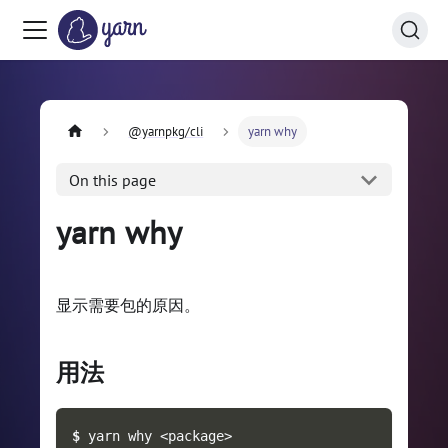
@yarnpkg/cli
yarn why
On this page
yarn why
显示需要包的原因。
用法
$ 
yarn why <package>