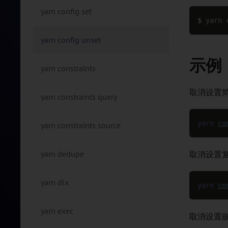
yarn config set
$ 
yarn 
yarn config unset
示例
yarn constraints
取消设置简
yarn constraints query
yarn
co
yarn constraints source
yarn dedupe
取消设置复
yarn dlx
yarn
co
yarn exec
取消设置嵌