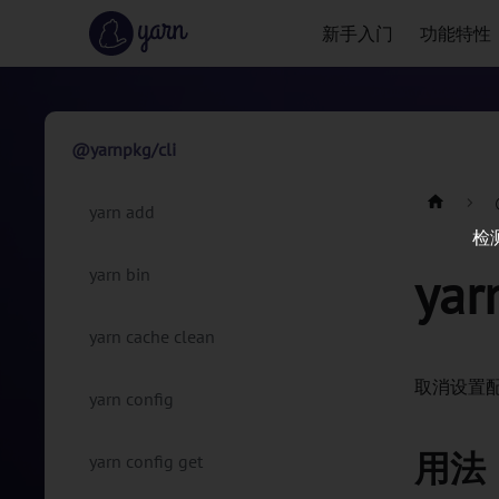
新手入门
功能特性
@yarnpkg/cli
yarn add
检
yar
yarn bin
yarn cache clean
取消设置
yarn config
用法
yarn config get