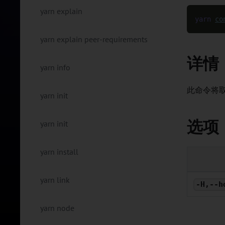
yarn explain
yarn
co
yarn explain peer-requirements
详情
yarn info
此命令将
yarn init
选项
yarn init
yarn install
yarn link
-H,--h
yarn node