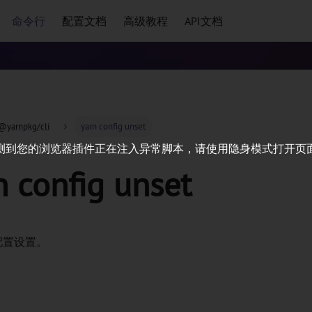
命令行
配置文档
高级教程
API文档
@yarnpkg/cli
yarn config unset
测到您的浏览器插件正在注入异常脚本，请使用隐身模式打开页
n config unset
配置设置。