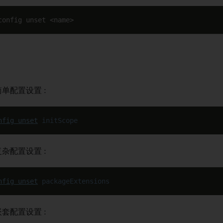
config unset <name>
单配置设置 :
nfig
unset
initScope
杂配置设置 :
nfig
unset
packageExtensions
套配置设置 :