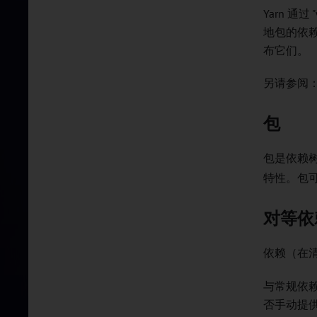
Yarn 通
地包的依
布它们。
另请参阅
包
包是依赖
特性。包
对等依
依赖（在
与常规依赖相
否手动提供