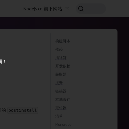
Nodejs.cn 旗下网站
构建脚本
依赖
描述符
面！
开发依赖
获取器
提升
链接器
本地缓存
定位器
置的
postinstall
清单
Monorepo