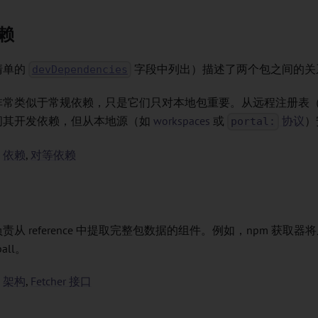
赖
清单的
字段中列出）描述了两个包之间的关
devDependencies
非常类似于常规依赖，只是它们只对本地包重要。从远程注册表（如
问其开发依赖，但从本地源（如
workspaces
或
协议
）
portal:
：
依赖
,
对等依赖
负责从
reference
中提取完整包数据的组件。例如，npm 获取器将从
all。
：
架构
,
Fetcher 接口