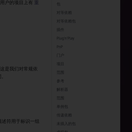
们在用户的项目上有
重
包
对等依赖
对等依赖包
插件
Plug'n'Play
PnP
。
门户
项目
意，这是我们对常规依
范围
同。
参考
解析器
范围
单例包
传递依赖
描述符用于标识一组
未插入的包