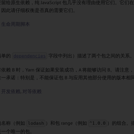
留给原生依赖，​​纯 JavaScript 包几乎没有理由使用它们。它
，因此请仔细权衡是否真的需要它们。
：
生命周期脚本
清单的
字段中列出）描述了两个包之间的关系
dependencies
具有依赖 B 时，Yarn 保证如果安装成功，A 将能够访问 B。请注
一承诺：特别是，不能保证包 B 与应用其他部分使用的版本相
：
开发依赖
,
对等依赖
包名称（例如
）和包
range
（例如
）的组合。
lodash
^1.0.0
是一个唯一的包。