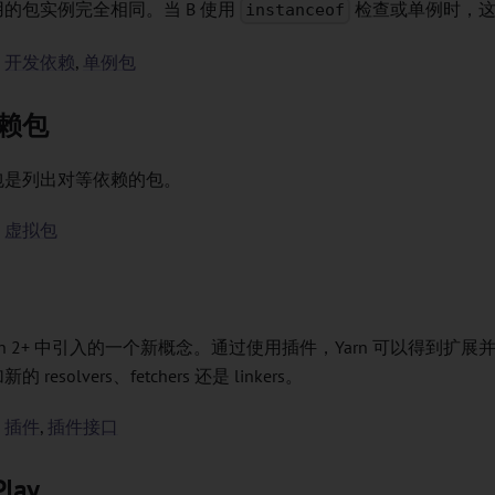
的包实例完全相同。当 B 使用
检查或单例时，这
instanceof
：
开发依赖
,
单例包
赖包
包是列出对等依赖的包。
：
虚拟包
arn 2+ 中引入的一个新概念。通过使用插件，Yarn 可以得到扩展
加新的
resolvers
、
fetchers
还是
linkers
。
：
插件
,
插件接口
Play