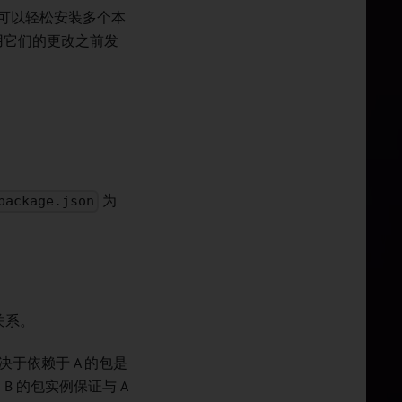
个安装，可以轻松安装多个本
用它们的更改之前发
为
package.json
关系。
取决于依赖于 A 的包是
B 的包实例保证与 A