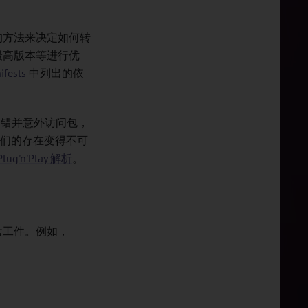
的方法来决定如何转
最高版本等进行优
ifests
中列出的依
出错并意外访问包，
它们的存在变得不可
Plug'n'Play 解析
。
盘工件。例如，