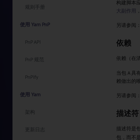
构建脚本应
规则手册
大副作用
使用 Yarn PnP
另请参阅
依赖
PnP API
依赖（在
PnP 规范
当包 A 
PnPify
赖做出的唯
使用 Yarn
另请参阅
描述符
架构
描述符是
更新日志
包，而不