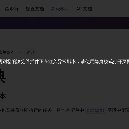
命令行
配置文档
高级教程
API文档
常规参考
词典
测到您的浏览器插件正在注入异常脚本，请使用隐身模式打开页
典
本
件包安装后立即执行的任务；通常是清单中
字段中配
scripts