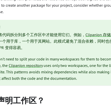
d to create another package for your project, consider whether gr
e.
示
将代码拆分到多个工作区中才能使用它们。例如，
Clipanion 存
一个用于库，一个用于其网站。此模式避免了混合依赖，同时也
PR 变得容易。
n't need to split your code in many workspaces for them to becom
e, the
Clipanion repository
uses only two workspaces, one for the li
ite. This patterns avoids mixing dependencies while also making i
t affect both the code and the documentation.
声明工作区？