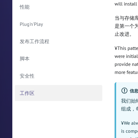
will instal
性能
当与存储库结
Plug'n'Play
是第一个为
止改进。
发布工作流程
¥This patt
were initia
脚本
provide na
more featu
安全性
信
工作区
我们始
组成，
¥We alw
is comp