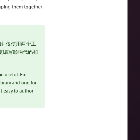
ouping them together
储库
仅使用两个工
使编写影响代码和
e useful. For
brary and one for
t easy to author