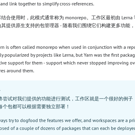
l and link together to simplify cross-references.
合使用时，此模式通常称为 monorepo。工作区最初由 Lerna 
其提供原生支持的包管理器 - 随着我们围绕它们构建更多功能
ern is often called monorepo when used in conjunction with a rep
lly popularized by projects like Lerna, but Yarn was the first pack
tive support for them - support which never stopped improving ov
res around them.
息
终尝试对我们提供的功能进行测试，工作区就是一个很好的例子：Y
每个包都可以根据需要独立部署！
ays try to dogfood the features we offer, and workspaces are a p
osed of a couple of dozens of packages that can each be deployed