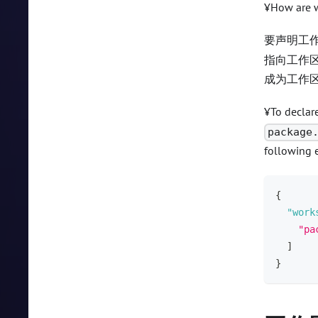
¥How are w
要声明工
指向工作区
成为工作
¥To declar
package
following e
{
"work
"pa
]
}