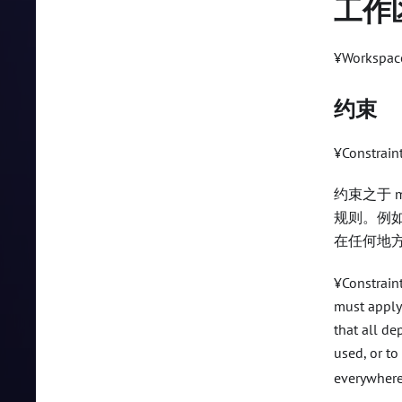
工作
¥Workspace
约束
¥Constrain
约束之于 
规则。例
在任何地
¥Constraint
must apply 
that all d
used, or to
everywhere