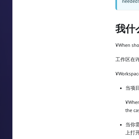
needed
我什
¥When shou
工作区在
¥Workspace
当项目
¥When 
the ca
当你
上打开