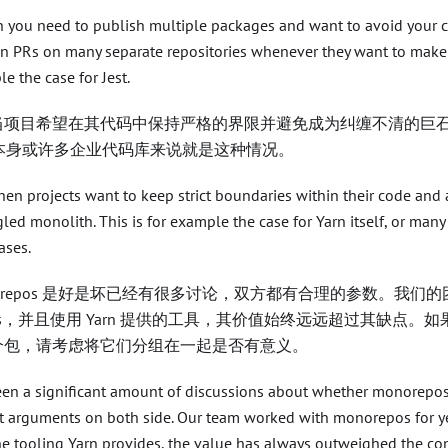
you need to publish multiple packages and want to avoid your c
n PRs on many separate repositories whenever they want to make a
e the case for Jest.
当项目希望在其代码中保持严格的界限并避免成为纠缠不清的巨
n 本身或许多企业代码库来说就是这种情况。
en projects want to keep strict boundaries within their code an
led monolith. This is for example the case for Yarn itself, or many
ases.
norepos 是好是坏已经有很多讨论，双方都有合理的参数。我们
epos，并且使用 Yarn 提供的工具，其价值始终远远超过其缺点
个包，请考虑将它们分组在一起是否有意义。
een a significant amount of discussions about whether monorepos
t arguments on both side. Our team worked with monorepos for yea
he tooling Yarn provides, the value has always outweighed the con