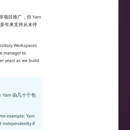
等项目推广，但 Yarn
，多年来支持从未停
ository. Workspaces
age manager to
er years as we build
arn 由几十个包
rime example: Yarn
 independently if