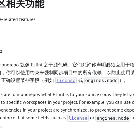
区相关功能
-related features
ts
monorepo 就像 Eslint 之于源代码。它们允许你声明必须应
如，你可以使用约束来强制同步项目中的所有依赖，以防止使用
方正确设置某些字段（例如
或
）。
license
engines.node
s are to monorepos what Eslint is to your source code. They let yo
to specific workspaces in your project. For example, you can use c
ependencies in your project are synchronized, to prevent some de
 enforce that some fields such as
or
a
license
engines.node
.