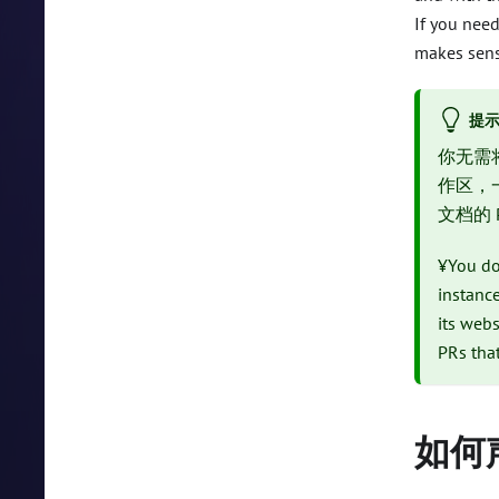
If you nee
makes sens
提
你无需
作区，
文档的 
¥You do
instanc
its webs
PRs tha
如何