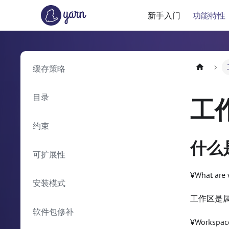
新手入门
功能特性
缓存策略
目录
工
约束
什么
可扩展性
¥What are
安装模式
工作区是属
软件包修补
¥Workspace