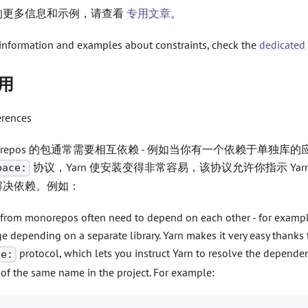
的更多信息和示例，请查看
专用文章
。
information and examples about constraints, check the
dedicated 
用
erences
norepos 的包通常需要相互依赖 - 例如当你有一个依赖于单独库
协议，Yarn 使安装变得非常容易，该协议允许你指示 Ya
pace:
解决依赖。例如：
from monorepos often need to depend on each other - for examp
 depending on a separate library. Yarn makes it very easy thanks 
protocol, which lets you instruct Yarn to resolve the depende
ce:
of the same name in the project. For example: