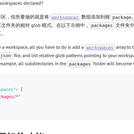
orkspaces declared?
作区，你所要做的就是将
数组添加到根
workspaces
package
文件夹的相对 glob 模式。在以下示例中，
文件夹中
packages
区。
e a workspace, all you have to do is add a
array to 
workspaces
file, and list relative glob patterns pointing to your workspa
.json
xample, all subdirectories in the
folder will become 
packages
spaces"
:
[
ckages/*"