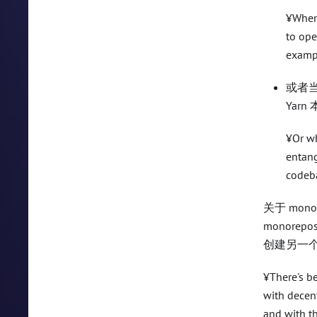
¥When 
to ope
exampl
或者
Yar
¥Or wh
entang
codeb
关于 mo
monor
创建另一
¥There's b
with decen
and with t