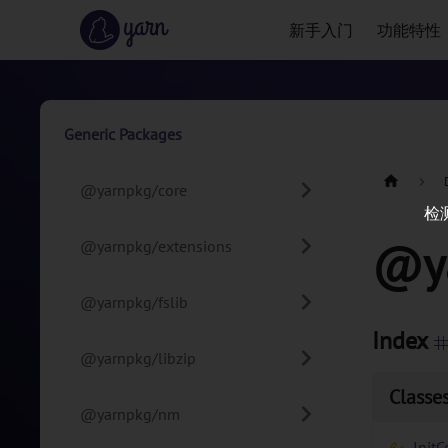
新手入门
功能特性
Generic Packages
@yarnpkg/core
检
@ya
@yarnpkg/extensions
@yarnpkg/fslib
Index
@yarnpkg/libzip
Classe
@yarnpkg/nm
Init