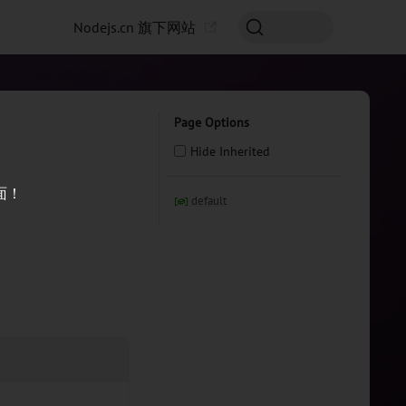
Nodejs.cn 旗下网站
Page Options
Hide Inherited
面！
default