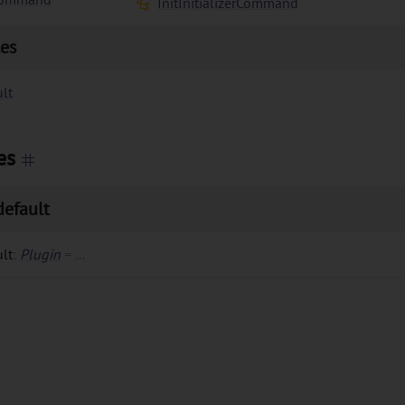
InitInitializerCommand
les
lt
es
default
lt
:
Plugin
=
...