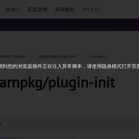
命令行
配置文档
高级教程
API文档
Default Plugins
@yarnpkg/plugin-init
Overview
测到您的浏览器插件正在注入异常脚本，请使用隐身模式打开页
rnpkg/plugin-init
s
Command