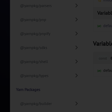
@yarnpkg/parsers
Variab
@yarnpkg/pnp
defau
@yarnpkg/pnpify
Variabl
@yarnpkg/sdks
const
@yarnpkg/shell
defau
@yarnpkg/types
Yarn Packages
@yarnpkg/builder